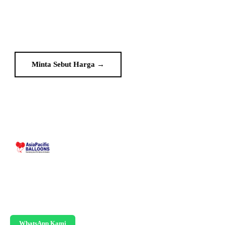
Dapatkan sebut harga custom dalam 2 jam bekerja. Terus
daripada pengeluar — tiada orang tengah.
Minta Sebut Harga →
WhatsApp Kami
Pengeluar inflatable custom berpangkalan di
Malaysia sejak 1995. Belon gergasi, pintu
gerbang, patung angin, dan replika.
WhatsApp Kami