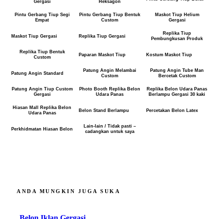
Gergasi
Heksagon
Pintu Gerbang Tiup Segi
Pintu Gerbang Tiup Bentuk
Maskot Tiup Helium
Empat
Custom
Gergasi
Replika Tiup
Maskot Tiup Gergasi
Replika Tiup Gergasi
Pembungkusan Produk
Replika Tiup Bentuk
Paparan Maskot Tiup
Kostum Maskot Tiup
Custom
Patung Angin Melambai
Patung Angin Tube Man
Patung Angin Standard
Custom
Bercetak Custom
Patung Angin Tiup Custom
Photo Booth Replika Belon
Replika Belon Udara Panas
Gergasi
Udara Panas
Berlampu Gergasi 30 kaki
Hiasan Mall Replika Belon
Belon Stand Berlampu
Percetakan Belon Latex
Udara Panas
Lain-lain / Tidak pasti –
Perkhidmatan Hiasan Belon
cadangkan untuk saya
ANDA MUNGKIN JUGA SUKA
Belon Iklan Gergasi