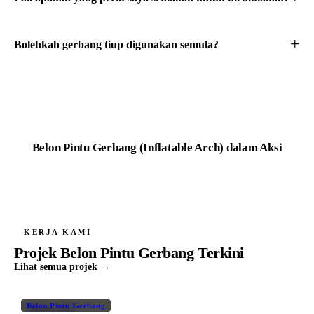
Bolehkah gerbang tiup digunakan semula?
Belon Pintu Gerbang (Inflatable Arch)
dalam Aksi
KERJA KAMI
Projek Belon Pintu Gerbang Terkini
Lihat semua projek →
Belon Pintu Gerbang
Oktober 2025