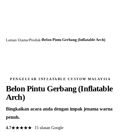
›
›
Belon Pintu Gerbang (Inflatable Arch)
Laman Utama
Produk
PENGELUAR INFLATABLE CUSTOM MALAYSIA
Belon Pintu Gerbang (Inflatable
Arch)
Bingkaikan acara anda dengan impak jenama warna
penuh.
★★★★★
★★★★★
4.7
·
15
ulasan Google