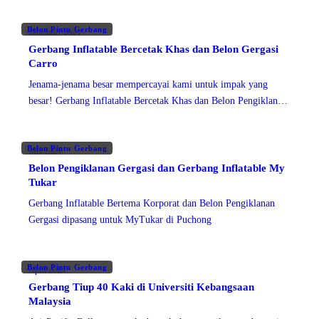
Belon Pintu Gerbang
Disember 2024
Gerbang Inflatable Bercetak Khas dan Belon Gergasi
Carro
Jenama-jenama besar mempercayai kami untuk impak yang
besar! Gerbang Inflatable Bercetak Khas dan Belon Pengiklanan
Gergasi kami menjadi alat penjenamaan yang sempurna untuk
Carro, salah satu
Belon Pintu Gerbang
Mei 2024
Belon Pengiklanan Gergasi dan Gerbang Inflatable My
Tukar
Gerbang Inflatable Bertema Korporat dan Belon Pengiklanan
Gergasi dipasang untuk MyTukar di Puchong
Belon Pintu Gerbang
April 2024
Gerbang Tiup 40 Kaki di Universiti Kebangsaan
Malaysia