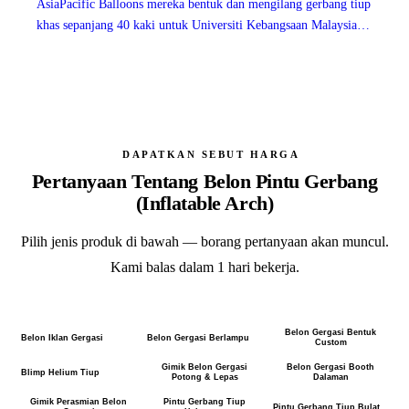
AsiaPacific Balloons mereka bentuk dan mengilang gerbang tiup
khas sepanjang 40 kaki untuk Universiti Kebangsaan Malaysia
(UKM) — gerbang berjenama yang besar dan merentasi jalan.
DAPATKAN SEBUT HARGA
Pertanyaan Tentang
Belon Pintu Gerbang
(Inflatable Arch)
Pilih jenis produk di bawah — borang pertanyaan akan muncul.
Kami balas dalam 1 hari bekerja.
Belon Gergasi Bentuk
Belon Iklan Gergasi
Belon Gergasi Berlampu
Custom
Gimik Belon Gergasi
Belon Gergasi Booth
Blimp Helium Tiup
Potong & Lepas
Dalaman
Gimik Perasmian Belon
Pintu Gerbang Tiup
Pintu Gerbang Tiup Bulat