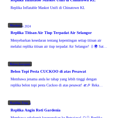
Replika Inflatable Maskot Unifi di Chinatown KL
Replika Inflatable Maskot Unifi di Chinatown KL
Maskot
November 2024
Replika Titisan Air Tiup Terpadat Air Selangor
Menyebarkan kesedaran tentang kepentingan setiap titisan air
melalui replika titisan air tiup terpadat Air Selangor! 💧🌍 Satu
paparan visual yang kuat bagi menonjolkan kepentingan air
Belon Gergasi
November 2024
Belon Topi Pesta CUCKOO di atas Pesawat
Membawa jenama anda ke tahap yang lebih tinggi dengan
replika belon topi pesta Cuckoo di atas pesawat! 🛫🎉 Reka
bentuk yang unik dan menarik perhatian ini memastikan jenama
anda diperhatikan,
Replika Tiup
November 2024
Replika Angin Roti Gardenia
Membawa sekelumit keseronokan ke Putrajaya! 🍞🎈 Replika