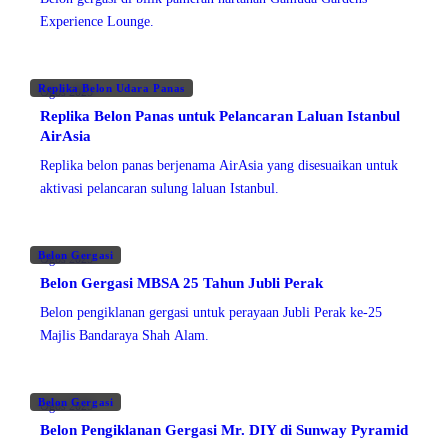
Experience Lounge.
Replika Belon Udara Panas
Ogos 2025
Replika Belon Panas untuk Pelancaran Laluan Istanbul
AirAsia
Replika belon panas berjenama AirAsia yang disesuaikan untuk
aktivasi pelancaran sulung laluan Istanbul.
Belon Gergasi
Ogos 2025
Belon Gergasi MBSA 25 Tahun Jubli Perak
Belon pengiklanan gergasi untuk perayaan Jubli Perak ke-25
Majlis Bandaraya Shah Alam.
Belon Gergasi
Ogos 2025
Belon Pengiklanan Gergasi Mr. DIY di Sunway Pyramid