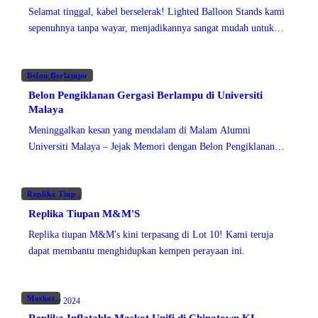
Selamat tinggal, kabel berselerak! Lighted Balloon Stands kami
sepenuhnya tanpa wayar, menjadikannya sangat mudah untuk
sebarang acara. Selain itu, ia dicetak khas mengikut
Belon Berlampu
Disember 2024
Belon Pengiklanan Gergasi Berlampu di Universiti
Malaya
Meninggalkan kesan yang mendalam di Malam Alumni
Universiti Malaya – Jejak Memori dengan Belon Pengiklanan
Gergasi cetakan khas kami. Cara terbaik untuk menonjol dan
menarik perhatian
Replika Tiup
Disember 2024
Replika Tiupan M&M'S
Replika tiupan M&M's kini terpasang di Lot 10! Kami teruja
dapat membantu menghidupkan kempen perayaan ini.
Maskot
Disember 2024