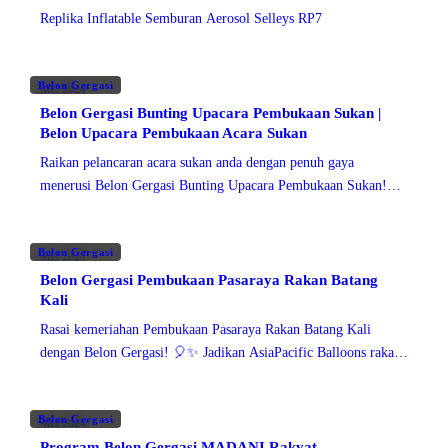
Replika Inflatable Semburan Aerosol Selleys RP7
Belon Gergasi
Mei 2024
Belon Gergasi Bunting Upacara Pembukaan Sukan |
Belon Upacara Pembukaan Acara Sukan
Raikan pelancaran acara sukan anda dengan penuh gaya
menerusi Belon Gergasi Bunting Upacara Pembukaan Sukan!
Cipta suasana yang memukau dan visual yang menakjubkan
dengan belon-belon gergasi yang akan meninggalkan kesan yang
Belon Gergasi
berkekalan.
Mei 2024
Belon Gergasi Pembukaan Pasaraya Rakan Batang
Kali
Rasai kemeriahan Pembukaan Pasaraya Rakan Batang Kali
dengan Belon Gergasi! 🎈✨ Jadikan AsiaPacific Balloons rakan
kongsi anda untuk penyelesaian belon pengiklanan yang handal
bagi memperkasa pemasaran pengembangan kedai. Per
Belon Gergasi
Mei 2024
Program Belon Gergasi MADANI Rakyat