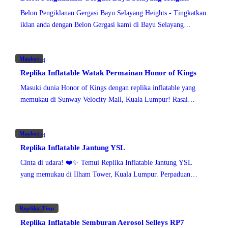
Belon Pengiklanan Gergasi Bayu Selayang Heights - Tingkatkan
iklan anda dengan Belon Gergasi kami di Bayu Selayang
Heights, Batu Caves, Selangor! Saksikan bagaimana inflatable
yang memukau ini mengubah suasana dan menambah sentuhan
Maskot
ajaib kepada setiap kempen.
Julai 2024
Replika Inflatable Watak Permainan Honor of Kings
Masuki dunia Honor of Kings dengan replika inflatable yang
memukau di Sunway Velocity Mall, Kuala Lumpur! Rasai
keajaiban dan pengembaraan epik permainan kegemaran anda
dalam kehidupan nyata. Jangan lepaskan peluang
Maskot
Julai 2024
Replika Inflatable Jantung YSL
Cinta di udara! ❤️✨ Temui Replika Inflatable Jantung YSL
yang memukau di Ilham Tower, Kuala Lumpur. Perpaduan
sempurna antara seni dan fesyen, menambah sentuhan
keanggunan pada kaki langit bandar. Jangan
Replika Tiup
Jun 2024
Replika Inflatable Semburan Aerosol Selleys RP7