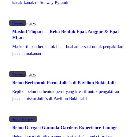
kanak-kanak di Sunway Pyramid.
Maskot
September 2025
Maskot Tiupan — Reka Bentuk Epal, Anggur & Epal
Hijau
Maskot tiupan berbentuk buah-buahan tersuai untuk pengaktifan
jenama makanan.
Maskot
September 2025
Belon Berbentuk Perut Julie's di Pavilion Bukit Jalil
Replika belon berbentuk perut yang kreatif untuk pengaktifan
jenama biskut Julie's di Pavilion Bukit Jalil.
Belon Gergasi
Ogos 2025
Belon Gergasi Gamuda Gardens Experience Lounge
Belon gergasi di bilik pameran hartanah Gamuda Gardens