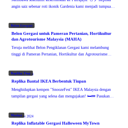
angin saiz sebenar roti ikonik Gardenia kami menjadi tumpuan
utama di acara fun run baru-baru ini!
Belon Gergasi
November 2024
Belon Gergasi untuk Pameran Pertanian, Hortikultur
dan Agrotourisme Malaysia (MAHA)
Teruja melihat Belon Pengiklanan Gergasi kami melambung
tinggi di Pameran Pertanian, Hortikultur dan Agrotourisme
Malaysia (MAHA)! 🌾🌿 Sebagai
Replika Tiup
November 2024
Replika Bantal IKEA Berbentuk Tiupan
Menghidupkan kempen "SnoozeFest" IKEA Malaysia dengan
tampilan gergasi yang selesa dan mengujakan! 🛏️💤 Pasukan
kami menghasilkan replika bantal tiupan bersaiz besar ini untuk
memberikan impak yang berani
Maskot
November 2024
Replika Inflatable Gergasi Halloween MyTown