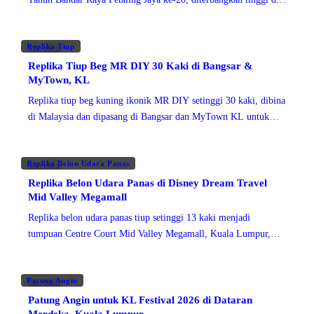
atas PJ Smart Centre sebagai penanda pelancaran.
Replika Tiup
Mei 2026
Replika Tiup Beg MR DIY 30 Kaki di Bangsar &
MyTown, KL
Replika tiup beg kuning ikonik MR DIY setinggi 30 kaki, dibina
di Malaysia dan dipasang di Bangsar dan MyTown KL untuk
kempen 'Satu Beg, Seribu Cerita'.
Replika Belon Udara Panas
Mei 2026
Replika Belon Udara Panas di Disney Dream Travel
Mid Valley Megamall
Replika belon udara panas tiup setinggi 13 kaki menjadi
tumpuan Centre Court Mid Valley Megamall, Kuala Lumpur,
untuk acara Disney Dream Travel bertema "City in the Clouds".
Patung Angin
Mei 2026
Patung Angin untuk KL Festival 2026 di Dataran