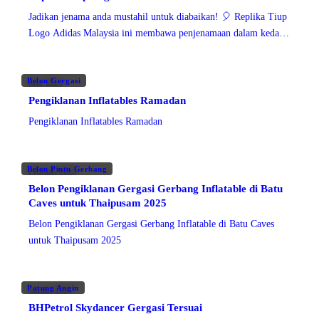
Jadikan jenama anda mustahil untuk diabaikan! 🎈 Replika Tiup
Logo Adidas Malaysia ini membawa penjenamaan dalam kedai
ke peringkat yang lebih tinggi! Sama ada untuk runcit,
Belon Gergasi
Mac 2025
Pengiklanan Inflatables Ramadan
Pengiklanan Inflatables Ramadan
Belon Pintu Gerbang
Februari 2025
Belon Pengiklanan Gergasi Gerbang Inflatable di Batu
Caves untuk Thaipusam 2025
Belon Pengiklanan Gergasi Gerbang Inflatable di Batu Caves
untuk Thaipusam 2025
Patung Angin
Januari 2025
BHPetrol Skydancer Gergasi Tersuai