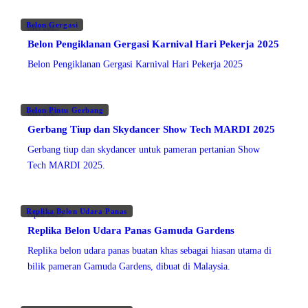
Belon Gergasi
Mei 2025
Belon Pengiklanan Gergasi Karnival Hari Pekerja 2025
Belon Pengiklanan Gergasi Karnival Hari Pekerja 2025
Belon Pintu Gerbang
Mei 2025
Gerbang Tiup dan Skydancer Show Tech MARDI 2025
Gerbang tiup dan skydancer untuk pameran pertanian Show
Tech MARDI 2025.
Replika Belon Udara Panas
April 2025
Replika Belon Udara Panas Gamuda Gardens
Replika belon udara panas buatan khas sebagai hiasan utama di
bilik pameran Gamuda Gardens, dibuat di Malaysia.