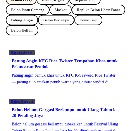
Belon Pintu Gerbang
Maskot
Replika Belon Udara Panas
Patung Angin
Belon Berlampu
Dome Tiup
Belon Helium
Patung Angin
Jun 2026
Patung Angin KFC Rice Twister Tempahan Khas untuk
Pelancaran Produk
Patung angin bentuk khas untuk KFC K-Seaweed Rice Twister
— patung tiup cetakan penuh warna yang dibuat sendiri di
Malaysia untuk promosi cawangan berimpak tinggi.
Belon Gergasi
Jun 2026
Belon Helium Gergasi Berlampu untuk Ulang Tahun ke-
20 Petaling Jaya
Belon helium gergasi berlampu dibekalkan untuk Festival Ulang
Tahun Bandar Raya Petaling Jaya ke-20, diterbangkan tinggi di