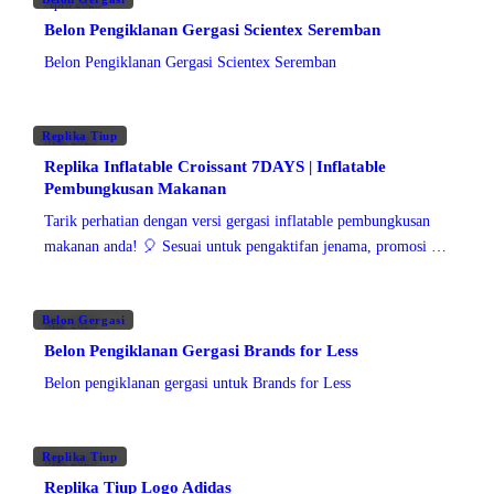
April 2025
Belon Pengiklanan Gergasi Scientex Seremban
Belon Pengiklanan Gergasi Scientex Seremban
Replika Tiup
Mac 2025
Replika Inflatable Croissant 7DAYS | Inflatable
Pembungkusan Makanan
Tarik perhatian dengan versi gergasi inflatable pembungkusan
makanan anda! 🎈 Sesuai untuk pengaktifan jenama, promosi &
acara, Inflatable Pembungkusan Makanan kami
Belon Gergasi
Mac 2025
Belon Pengiklanan Gergasi Brands for Less
Belon pengiklanan gergasi untuk Brands for Less
Replika Tiup
Mac 2025
Replika Tiup Logo Adidas