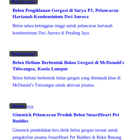
Belon Gergasi
Februari 2026
Belon Pengiklanan Gergasi di Surya PJ, Pelancaran
Hartanah Kondominium Dwi Aurora
Belon udara ketinggian tinggi untuk pelancaran hartanah
kondominium Dwi Aurora di Petaling Jaya.
Belon Gergasi
Februari 2026
Belon Helium Berbentuk Bulan Gergasi di McDonald's
Titiwangsa, Kuala Lumpur
Belon helium berbentuk bulan gergasi yang ditempah khas di
McDonald's Titiwangsa untuk aktivasi jenama.
Maskot
Februari 2026
Gimmick Pelancaran Produk Belon SmartHeart Pet
Buddies
Gimmick pendedahan kira detik belon gergasi tersuai untuk
pengaktifan jenama SmartHeart Pet Buddies di Bukit Bintang.