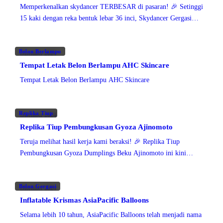
Memperkenalkan skydancer TERBESAR di pasaran! 🎉 Setinggi
15 kaki dengan reka bentuk lebar 36 inci, Skydancer Gergasi
Tersuai kami memang memukau. Dihasilkan dengan
Belon Berlampu
Disember 2024
Tempat Letak Belon Berlampu AHC Skincare
Tempat Letak Belon Berlampu AHC Skincare
Replika Tiup
Disember 2024
Replika Tiup Pembungkusan Gyoza Ajinomoto
Teruja melihat hasil kerja kami beraksi! 🎉 Replika Tiup
Pembungkusan Gyoza Dumplings Beku Ajinomoto ini kini
dipamerkan di kawasan Bukit Bintang yang meriah
Belon Gergasi
Disember 2024
Inflatable Krismas AsiaPacific Balloons
Selama lebih 10 tahun, AsiaPacific Balloons telah menjadi nama