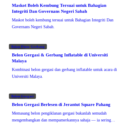
Maskot Boleh Kembung Tersuai untuk Bahagian
Integriti Dan Governans Negeri Sabah
Maskot boleh kembung tersuai untuk Bahagian Integriti Dan
Governans Negeri Sabah.
Belon Pintu Gerbang
Jun 2025
Belon Gergasi & Gerbang Inflatable di Universiti
Malaya
Kombinasi belon gergasi dan gerbang inflatable untuk acara di
Universiti Malaya.
Belon Gergasi
Jun 2025
Belon Gergasi Berlesen di Jerantut Square Pahang
Memasang belon pengiklanan gergasi bukanlah semudah
mengembangkan dan mempamerkannya sahaja — ia sering
memerlukan permit pihak berkuasa tempatan, pematuhan