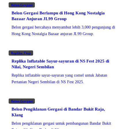
Belon Gergasi
Disember 2025
Belon Gergasi Berlampu di Hong Kong Nostalgia
Bazaar Anjuran JL99 Group
Belon gergasi bercahaya menyambut lebih 3,000 pengunjung di
Hong Kong Nostalgia Bazaar anjuran JL99 Group.
Replika Tiup
Disember 2025
Replika Inflatable Sayur-sayuran di NS Fest 2025 di
Nilai, Negeri Sembilan
Replika inflatable sayur-sayuran yang comel untuk Jabatan
Pertanian Negeri Sembilan di NS Fest 2025.
Belon Gergasi
November 2025
Belon Pengiklanan Gergasi di Bandar Bukit Raja,
Klang
Belon pengiklanan gergasi untuk pembangunan Bandar Bukit