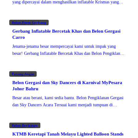
yang dipercayai dalam menghasilkan inflatable Krismas yang
tidak terlupakan di Malaysia. Daripada Snow Globe yang
memukau hinggalah ke
Belon Pintu Gerbang
Disember 2024
Gerbang Inflatable Bercetak Khas dan Belon Gergasi
Carro
Jenama-jenama besar mempercayai kami untuk impak yang
besar! Gerbang Inflatable Bercetak Khas dan Belon Pengiklanan
Gergasi kami menjadi alat penjenamaan yang sempurna untuk
Carro, salah satu
Patung Angin
Disember 2024
Belon Gergasi dan Sky Dancers di Karnival MyPesara
Johor Bahru
Besar atau berani, kami sedia bantu. Belon Pengiklanan Gergasi
dan Sky Dancers Acara Tersuai kami menjadi tumpuan di
Karnival MyPesara di Johor Bahru. Dengan
Belon Berlampu
Disember 2024
KTMB Keretapi Tanah Melayu Lighted Balloon Stands