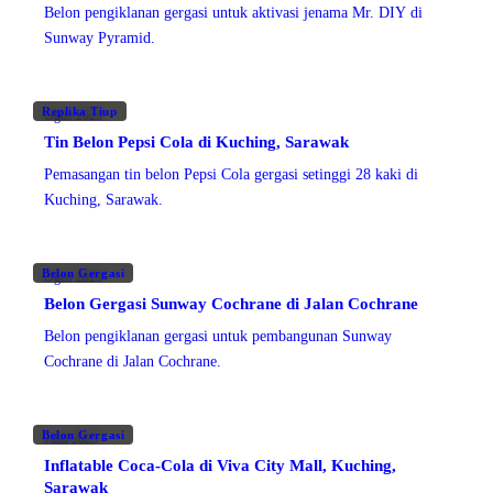
Belon pengiklanan gergasi untuk aktivasi jenama Mr. DIY di
Sunway Pyramid.
Replika Tiup
Ogos 2025
Tin Belon Pepsi Cola di Kuching, Sarawak
Pemasangan tin belon Pepsi Cola gergasi setinggi 28 kaki di
Kuching, Sarawak.
Belon Gergasi
Ogos 2025
Belon Gergasi Sunway Cochrane di Jalan Cochrane
Belon pengiklanan gergasi untuk pembangunan Sunway
Cochrane di Jalan Cochrane.
Belon Gergasi
Julai 2025
Inflatable Coca-Cola di Viva City Mall, Kuching,
Sarawak