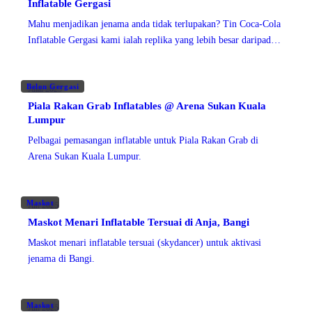
Inflatable Gergasi
Mahu menjadikan jenama anda tidak terlupakan? Tin Coca-Cola
Inflatable Gergasi kami ialah replika yang lebih besar daripada
saiz sebenar, mampu menarik perhatian dan mencetuskan
perbualan. Sama ada
Belon Gergasi
Julai 2025
Piala Rakan Grab Inflatables @ Arena Sukan Kuala
Lumpur
Pelbagai pemasangan inflatable untuk Piala Rakan Grab di
Arena Sukan Kuala Lumpur.
Maskot
Jun 2025
Maskot Menari Inflatable Tersuai di Anja, Bangi
Maskot menari inflatable tersuai (skydancer) untuk aktivasi
jenama di Bangi.
Maskot
Jun 2025