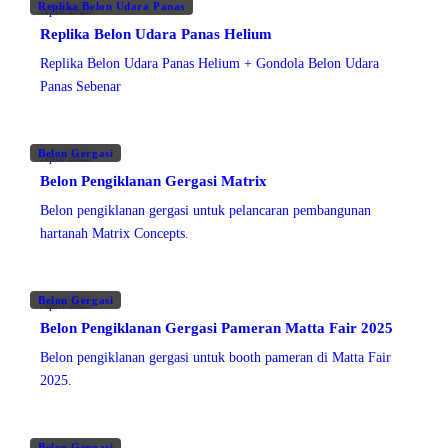
Replika Belon Udara Panas
April 2025
Replika Belon Udara Panas Helium
Replika Belon Udara Panas Helium + Gondola Belon Udara
Panas Sebenar
Belon Gergasi
April 2025
Belon Pengiklanan Gergasi Matrix
Belon pengiklanan gergasi untuk pelancaran pembangunan
hartanah Matrix Concepts.
Belon Gergasi
April 2025
Belon Pengiklanan Gergasi Pameran Matta Fair 2025
Belon pengiklanan gergasi untuk booth pameran di Matta Fair
2025.
Belon Gergasi