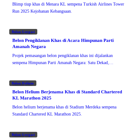
Blimp tiup khas di Menara KL sempena Turkish Airlines Tower
Run 2025 Kejohanan Kebangsaan.
Belon Gergasi
Oktober 2025
Belon Pengiklanan Khas di Acara Himpunan Parti
Amanah Negara
Projek pemasangan belon pengiklanan khas ini dijalankan
sempena Himpunan Parti Amanah Negara: Satu Dekad,
bertujuan untuk menambah elemen visual yang menarik
Belon Helium
Oktober 2025
Belon Helium Berjenama Khas di Standard Chartered
KL Marathon 2025
Belon helium berjenama khas di Stadium Merdeka sempena
Standard Chartered KL Marathon 2025.
Belon Gergasi
Oktober 2025