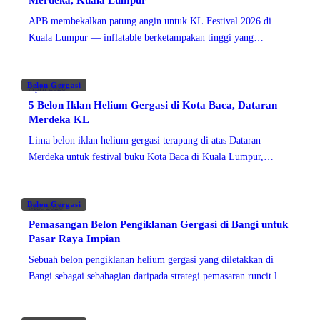
Merdeka, Kuala Lumpur
APB membekalkan patung angin untuk KL Festival 2026 di
Kuala Lumpur — inflatable berketampakan tinggi yang
menandakan ruang festival di seluruh pusat bandar.
Belon Gergasi
April 2026
5 Belon Iklan Helium Gergasi di Kota Baca, Dataran
Merdeka KL
Lima belon iklan helium gergasi terapung di atas Dataran
Merdeka untuk festival buku Kota Baca di Kuala Lumpur,
menjadi penanda acara dari seluruh dataran.
Belon Gergasi
Mac 2026
Pemasangan Belon Pengiklanan Gergasi di Bangi untuk
Pasar Raya Impian
Sebuah belon pengiklanan helium gergasi yang diletakkan di
Bangi sebagai sebahagian daripada strategi pemasaran runcit luar
bangunan Pasar Raya Impian.