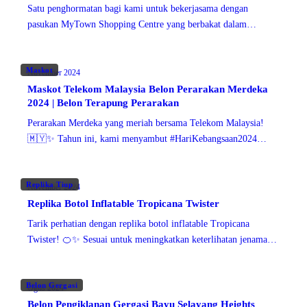
Satu penghormatan bagi kami untuk bekerjasama dengan
pasukan MyTown Shopping Centre yang berbakat dalam
menghidupkan suasana Halloween yang seram namun comel ini!
🐙🎃 Lihat kreasi unik kami
Maskot
November 2024
Maskot Telekom Malaysia Belon Perarakan Merdeka
2024 | Belon Terapung Perarakan
Perarakan Merdeka yang meriah bersama Telekom Malaysia!
🇲🇾✨ Tahun ini, kami menyambut #HariKebangsaan2024
dengan penuh warna dan perpaduan, menampilkan belon gergasi
Replika Tiup
November 2024
Replika Botol Inflatable Tropicana Twister
Tarik perhatian dengan replika botol inflatable Tropicana
Twister! 🍊✨ Sesuai untuk meningkatkan keterlihatan jenama
dan menarik tumpuan di mana-mana acara. Pilihan khas kami
Belon Gergasi
Ogos 2024
Belon Pengiklanan Gergasi Bayu Selayang Heights