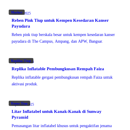
Maskot
Oktober 2025
Reben Pink Tiup untuk Kempen Kesedaran Kanser
Payudara
Reben pink tiup berskala besar untuk kempen kesedaran kanser
payudara di The Campus, Ampang, dan APW, Bangsar.
Replika Tiup
September 2025
Replika Inflatable Pembungkusan Rempah Faiza
Replika inflatable gergasi pembungkusan rempah Faiza untuk
aktivasi produk.
Dome Tiup
September 2025
Litar Inflatabel untuk Kanak-Kanak di Sunway
Pyramid
Pemasangan litar inflatabel khusus untuk pengaktifan jenama