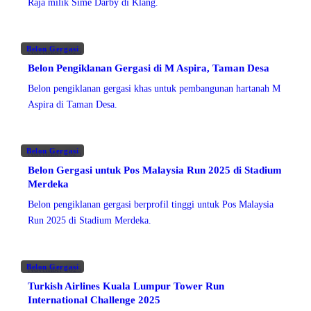
Raja milik Sime Darby di Klang.
Belon Gergasi
November 2025
Belon Pengiklanan Gergasi di M Aspira, Taman Desa
Belon pengiklanan gergasi khas untuk pembangunan hartanah M
Aspira di Taman Desa.
Belon Gergasi
November 2025
Belon Gergasi untuk Pos Malaysia Run 2025 di Stadium
Merdeka
Belon pengiklanan gergasi berprofil tinggi untuk Pos Malaysia
Run 2025 di Stadium Merdeka.
Belon Gergasi
November 2025
Turkish Airlines Kuala Lumpur Tower Run
International Challenge 2025