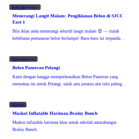
keselamatan, dan kelulusan khusus tapak, terutama di kawasan
Belon Berlampu
awam
Jun 2025
Menerangi Langit Malam: Pengiklanan Belon di SJCC
East 1
Bila iklan anda menerangi seluruh langit malam 😍 — itulah
kehebatan pemasaran belon berlampu! Baru-baru ini terpandang
di SJCC East 1, Subang Jaya, belon gergasi tersuai yang
bercahaya ini menjalankan pemasaran waktu malam seperti
Belon Gergasi
seorang profesional 🌕.
Jun 2025
Belon Pameran Pelangi
Kami dengan bangga memperkenalkan Belon Pameran yang
memukau ini untuk Pelangi, salah satu jenama alat tulis paling
dipercayai di Malaysia. Direka untuk terbang tinggi di atas acara
Maskot
Mei 2025
Maskot Inflatable Harimau Brainy Bunch
Maskot inflatable harimau khas untuk sekolah antarabangsa
Brainy Bunch.